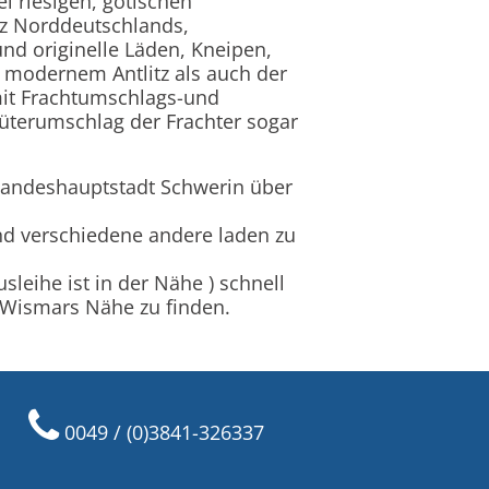
ei riesigen, gotischen
tz Norddeutschlands,
nd originelle Läden, Kneipen,
d modernem Antlitz als auch der
mit Frachtumschlags-und
Güterumschlag der Frachter sogar
Landeshauptstadt Schwerin über
d verschiedene andere laden zu
sleihe ist in der Nähe ) schnell
n Wismars Nähe zu finden.
0049 / (0)3841-326337