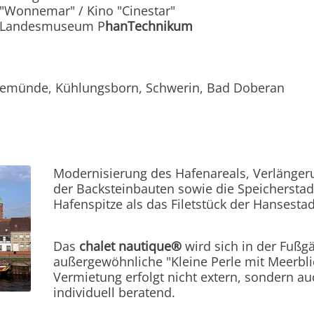
d "Wonnemar" / Kino "Cinestar"
s Landesmuseum P
hanTechnikum
emünde, Kühlungsborn, Schwerin, Bad Doberan
Modernisierung des Hafenareals, Verlänger
der Backsteinbauten sowie die Speichersta
Hafenspitze als das Filetstück der Hansesta
Das
chalet nautique®
wird sich in der Fußg
außergewöhnliche "Kleine Perle mit Meerbli
Vermietung erfolgt nicht extern, sondern au
individuell beratend.