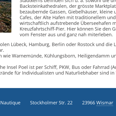
Stadtkerns befinden sich u. a. sowohl die dr
Backsteinkathedralen, der grösste Marktpla
bezaubernde Gassen, Giebelhäuser, kleine u
Cafes, der Alte Hafen mit traditionellem un
wirtschaftlich aufstrebende Überseehafen 
Kreuzfahrtschiff-Pier. Hier können Sie den 
vom Fenster aus und ganz nah miterleben.
olen Lübeck, Hamburg, Berlin oder Rostock und die 
r.
en wie Warnemünde, Kühlungsborn, Heiligendamm un
he Insel Poel ist per Schiff, PKW, Bus oder Fahrrad (Au
Strände für Individualisten und Naturliebhaber sind i
 Nautique
Stockholmer Str. 22
23966
Wismar