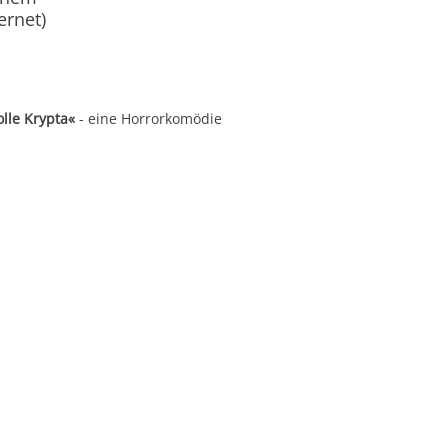
rnet)
lle Krypta«
- eine Horrorkomödie