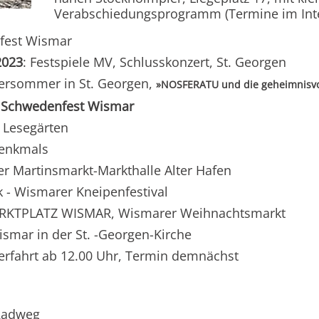
Verabschiedungsprogramm (Termine im Inte
nfest Wismar
2023
: Festspiele MV, Schlusskonzert, St. Georgen
tersommer in St. Georgen,
»NOSFERATU und die geheimnisvo
 Schwedenfest Wismar
 Lesegärten
Denkmals
r Martinsmarkt-Markthalle Alter Hafen
k - Wismarer Kneipenfestival
MARKTPLATZ WISMAR, Wismarer Weihnachtsmarkt
ismar in der St. -Georgen-Kirche
rfahrt ab 12.00 Uhr, Termin demnächst
-Radweg