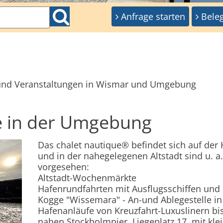
Anfrage starten
Bele
e und Veranstaltungen in Wismar und Umgebung
e in der Umgebung
Das chalet nautique® befindet sich auf der 
und in der nahegelegenen Altstadt sind u. a
vorgesehen:
Altstadt-Wochenmärkte
Hafenrundfahrten mit Ausflugsschiffen und 
Kogge "Wissemara" - An-und Ablegestelle i
Hafenanläufe von Kreuzfahrt-Luxuslinern bi
nahen Stockholmpier, Liegeplatz 17, mit kl